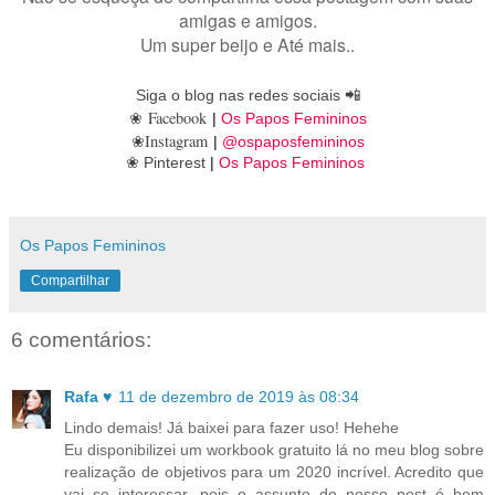
amigas e amigos.
Um super beijo e Até mais..
Siga o blog nas redes sociais
📲
Facebook
❀
|
Os Papos Femininos
Instagram
❀
|
@ospaposfemininos
❀
Pinterest
|
Os Papos Femininos
Os Papos Femininos
Compartilhar
6 comentários:
Rafa ♥
11 de dezembro de 2019 às 08:34
Lindo demais! Já baixei para fazer uso! Hehehe
Eu disponibilizei um workbook gratuito lá no meu blog sobre
realização de objetivos para um 2020 incrível. Acredito que
vai se interessar, pois o assunto do nosso post é bem