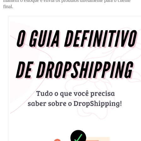
mantém o estoque e envia os produtos diretamente para o cliente 
final.