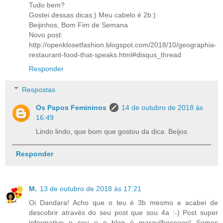
Tudo bem?
Gostei dessas dicas:) Meu cabelo é 2b:)
Beijinhos, Bom Fim de Semana
Novo post:
http://openklosetfashion.blogspot.com/2018/10/geographia-
restaurant-food-that-speaks.html#disqus_thread
Responder
Respostas
Os Papos Femininos
14 de outubro de 2018 às
16:49
Lindo lindo, que bom que gostou da dica. Beijos
Responder
M.
13 de outubro de 2018 às 17:21
Oi Dandara! Acho que o teu é 3b mesmo e acabei de
descobrir através do seu post que sou 4a :-) Post super
informativo o seu e e blog é maravilhosoooo! Somos