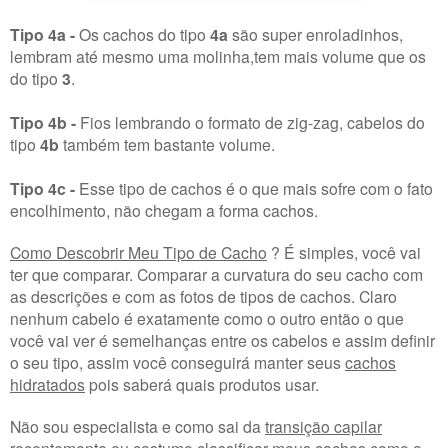
Tipo 4a -
Os cachos do tipo
4a
são super enroladinhos,
lembram até mesmo uma molinha,tem mais volume que os
do tipo
3
.
Tipo 4b -
Fios lembrando o formato de zig-zag, cabelos do
tipo
4b
também tem bastante volume.
Tipo 4c -
Esse tipo de cachos é o que mais sofre com o fato
encolhimento, não chegam a forma cachos.
Como Descobrir Meu Tipo de Cacho
? É simples, você vai
ter que comparar. Comparar a curvatura do seu cacho com
as descrições e com as fotos de tipos de cachos. Claro
nenhum cabelo é exatamente como o outro então o que
você vai ver é semelhanças entre os cabelos e assim definir
o seu tipo, assim você conseguirá manter seus
cachos
hidratados
pois saberá quais produtos usar.
Não sou especialista e como sai da
transição capilar
recentemente eu costumo classificar meus cachos como o